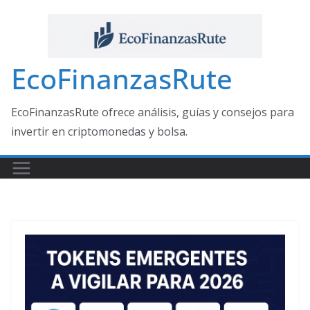
Saltar
al
contenido
EcoFinanzasRute
EcoFinanzasRute ofrece análisis, guías y consejos para
invertir en criptomonedas y bolsa.