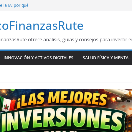
e la IA: por qué
ndo el mapa
coFinanzasRute
ante el Mundial
esas ganadoras
inanzasRute ofrece análisis, guías y consejos para invertir 
e Oportunidad
 a miles de
INNOVACIÓN Y ACTIVOS DIGITALES
SALUD FÍSICA Y MENTAL