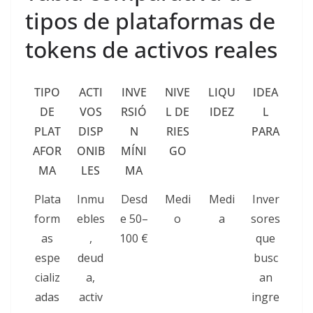
tipos de plataformas de
tokens de activos reales
TIPO
ACTI
INVE
NIVE
LIQU
IDEA
DE
VOS
RSIÓ
L DE
IDEZ
L
PLAT
DISP
N
RIES
PARA
AFOR
ONIB
MÍNI
GO
MA
LES
MA
Plata
Inmu
Desd
Medi
Medi
Inver
form
ebles
e 50–
o
a
sores
as
,
100 €
que
espe
deud
busc
cializ
a,
an
adas
activ
ingre