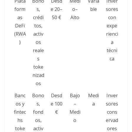
Plata
Bono
Desd
Medi
Varia
Inver
form
s,
e 20–
o–
ble
sores
as
crédi
50 €
Alto
con
DeFi
tos,
expe
(RWA
activ
rienci
)
os
a
reale
técni
s
ca
toke
nizad
os
Banc
Bono
Desd
Bajo
Medi
Inver
os y
s,
e 100
–
a
sores
fintec
fond
€
Medi
cons
hs
os,
o
ervad
toke
activ
ores