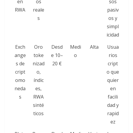
en
os
sos
RWA
reale
pasiv
s
os y
simpl
icidad
Exch
Oro
Desd
Medi
Alta
Usua
ange
toke
e 10–
o
rios
s de
nizad
20 €
cript
cript
o,
o que
omo
índic
quier
neda
es,
en
s
RWA
facili
sinté
dad y
ticos
rapid
ez