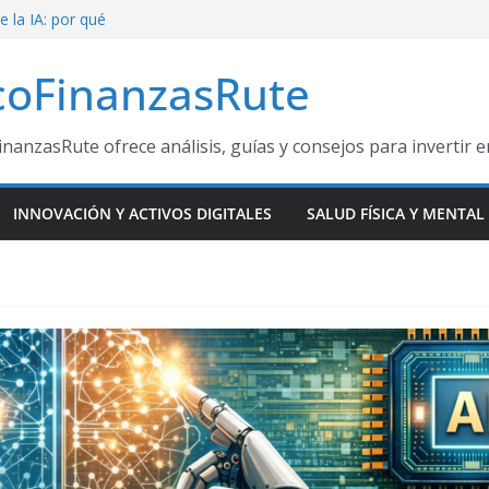
e la IA: por qué
ndo el mapa
coFinanzasRute
ante el Mundial
esas ganadoras
inanzasRute ofrece análisis, guías y consejos para invertir 
e Oportunidad
 a miles de
INNOVACIÓN Y ACTIVOS DIGITALES
SALUD FÍSICA Y MENTAL