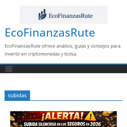
Saltar
al
contenido
EcoFinanzasRute
EcoFinanzasRute ofrece análisis, guías y consejos para
invertir en criptomonedas y bolsa.
subidas