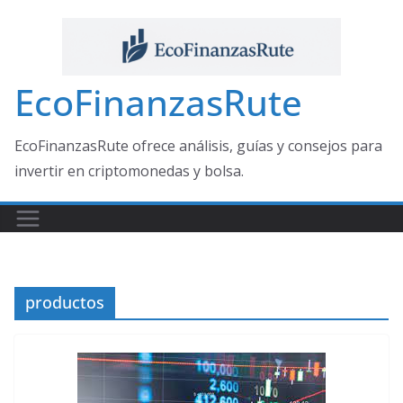
Saltar
al
contenido
EcoFinanzasRute
EcoFinanzasRute ofrece análisis, guías y consejos para
invertir en criptomonedas y bolsa.
productos