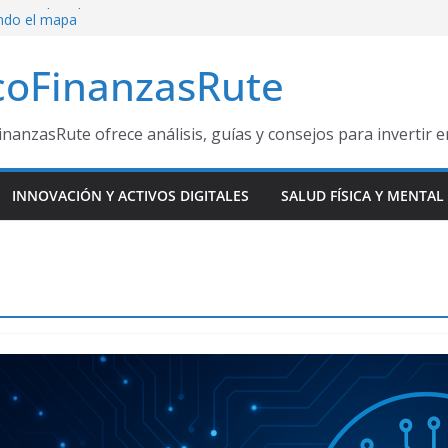
e la IA: por qué
ndo el mapa
coFinanzasRute
ante el Mundial
esas ganadoras
e Oportunidad
inanzasRute ofrece análisis, guías y consejos para invertir 
 a miles de
INNOVACIÓN Y ACTIVOS DIGITALES
SALUD FÍSICA Y MENTAL