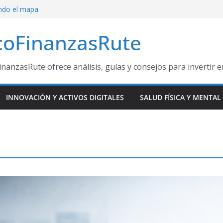
e la IA: por qué
ndo el mapa
coFinanzasRute
ante el Mundial
esas ganadoras
e Oportunidad
inanzasRute ofrece análisis, guías y consejos para invertir 
 a miles de
INNOVACIÓN Y ACTIVOS DIGITALES
SALUD FÍSICA Y MENTAL