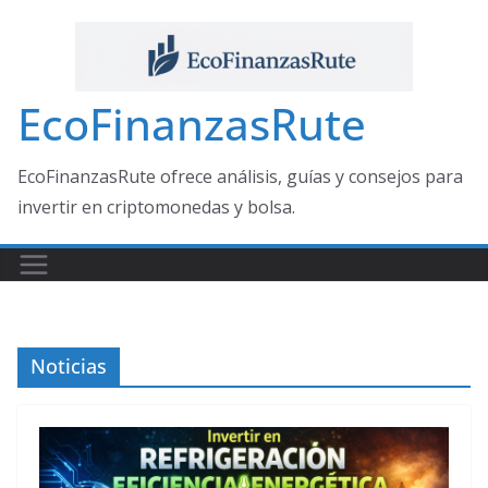
Saltar
al
contenido
EcoFinanzasRute
EcoFinanzasRute ofrece análisis, guías y consejos para
invertir en criptomonedas y bolsa.
Noticias