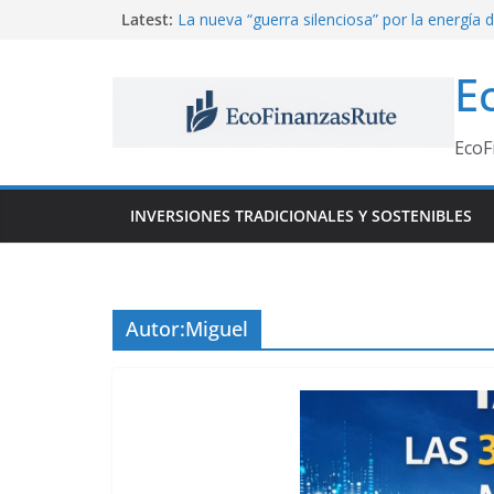
Saltar
Latest:
La nueva “guerra silenciosa” por la energía d
Microsoft, Google y Amazon están redibuja
al
económico mundial
contenido
E
Las mejores oportunidades de inversión dur
de Fútbol 2026: acciones, sectores y empr
MERCADOS · URGENTE
EcoF
La Burbuja de la IA: ¿Amenaza o Ventana d
para el Inversor?
La regla del 1%: el truco que está ayudando
INVERSIONES TRADICIONALES Y SOSTENIBLES
personas a ahorrar sin esfuerzo
Autor:
Miguel