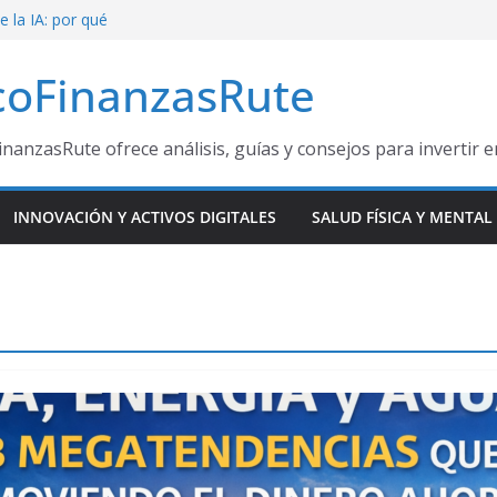
e la IA: por qué
ndo el mapa
coFinanzasRute
ante el Mundial
esas ganadoras
inanzasRute ofrece análisis, guías y consejos para invertir 
e Oportunidad
 a miles de
INNOVACIÓN Y ACTIVOS DIGITALES
SALUD FÍSICA Y MENTAL